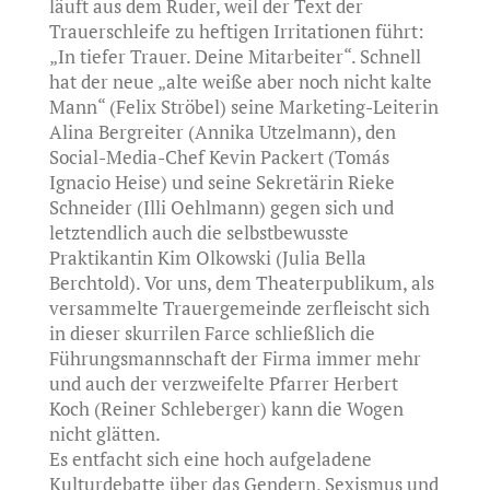
läuft aus dem Ruder, weil der Text der
Trauerschleife zu heftigen Irritationen führt:
„In tiefer Trauer. Deine Mitarbeiter“. Schnell
hat der neue „alte weiße aber noch nicht kalte
Mann“ (Felix Ströbel) seine Marketing-Leiterin
Alina Bergreiter (Annika Utzelmann), den
Social-Media-Chef Kevin Packert (Tomás
Ignacio Heise) und seine Sekretärin Rieke
Schneider (Illi Oehlmann) gegen sich und
letztendlich auch die selbstbewusste
Praktikantin Kim Olkowski (Julia Bella
Berchtold). Vor uns, dem Theaterpublikum, als
versammelte Trauergemeinde zerfleischt sich
in dieser skurrilen Farce schließlich die
Führungsmannschaft der Firma immer mehr
und auch der verzweifelte Pfarrer Herbert
Koch (Reiner Schleberger) kann die Wogen
nicht glätten.
Es entfacht sich eine hoch aufgeladene
Kulturdebatte über das Gendern, Sexismus und